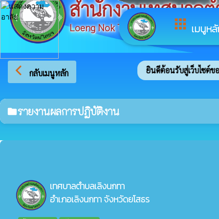
สำนักงานเทศบาลต
apps
Loeng Nok Tha Subdistrict Municipal
เมนูหลั
arrow_back_ios
ยินดีต้อนรับสู่เว็บไซต์
กลับเมนูหลัก
รายงานผลการปฏิบัติงาน
folder
เทศบาลตำบลเลิงนกทา
อำเภอเลิงนกทา จังหวัดยโสธร