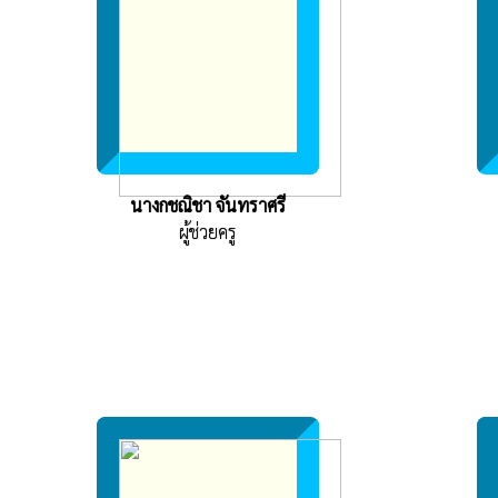
นางกชณิชา จันทราศรี
ผู้ช่วยครู