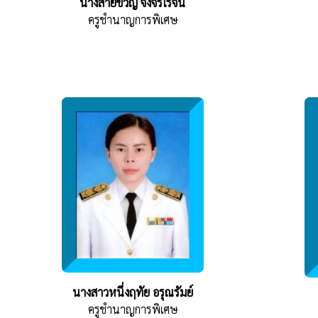
นางสายขวัญ จึงจิรโรจน์
ครูชำนาญการพิเศษ
นางสาวหนึ่งฤทัย อรุณรัมย์
ครูชำนาญการพิเศษ