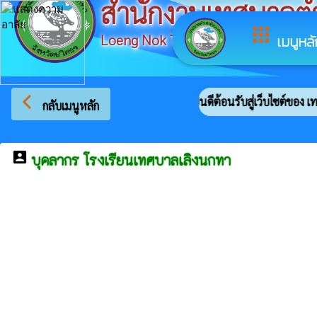
สำนักงานเทศบาลต
apps
Loeng Nok Tha Subdistrict Municipal
เมนูหลั
arrow_back_ios
ยินดีต้อนรับสู่เว็บไซต์ของ เทศ
กลับเมนูหลัก
account_box
บุคลากร โรงเรียนเทศบาลเลิงนกทา