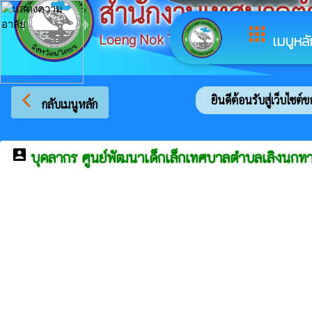
สำนักงานเทศบาลต
apps
Loeng Nok Tha Subdistrict Municipal
เมนูหลั
arrow_back_ios
ยินดีต้อนรับสู่เว็บไซต
กลับเมนูหลัก
account_box
บุคลากร ศูนย์พัฒนาเด็กเล็กเทศบาลตำบลเลิงนกท