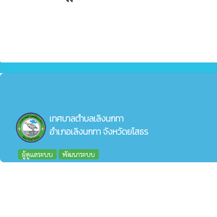
เทศบาลตำบลเลิงนกทา
อำเภอเลิงนกทา จังหวัดยโสธร
ผู้ดูแลระบบ
พัฒนาระบบ